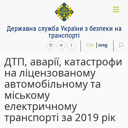
Перейти
до
Toggl
основного
naviga
матеріалу
Державна служба України з безпеки на
транспорті
UA
eng
ДТП, аварії, катастрофи
на ліцензованому
автомобільному та
міському
електричному
транспорті за 2019 рік