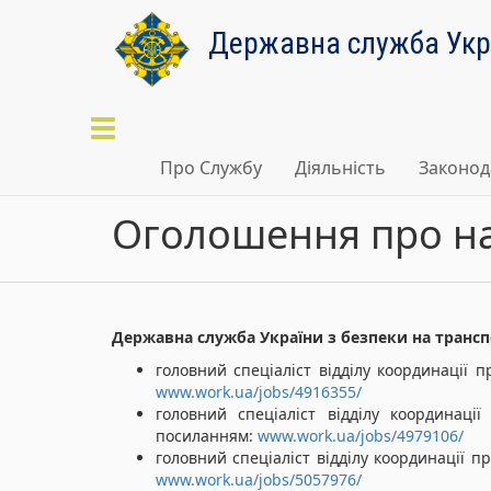
Перейти
до
Державна служба Укра
основного
матеріалу
Toggle
navigation
Про Службу
Діяльність
Законод
Оголошення про на
Державна служба України з безпеки на трансп
головний спеціаліст відділу координації 
www.work.ua/jobs/4916355/
головний спеціаліст відділу координаці
посиланням:
www.work.ua/jobs/4979106/
головний спеціаліст відділу координації 
www.work.ua/jobs/5057976/