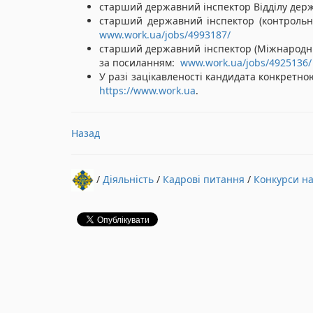
старший державний інспектор Відділу держа
старший державний інспектор (контрольно
www.work.ua/jobs/4993187/
старший державний інспектор (Міжнародний
за посиланням:
www.work.ua/jobs/4925136/
У разі зацікавленості кандидата конкретн
https://www.work.ua
.
Назад
/
Діяльність​
/
Кадрові питання
/
Конкурси н