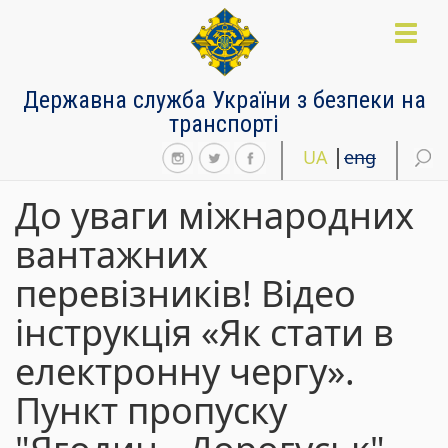
Перейти
до
Toggl
основного
naviga
матеріалу
Державна служба України з безпеки на
транспорті
UA
eng
До уваги міжнародних
вантажних
перевізників! Відео
інструкція «Як стати в
електронну чергу».
Пункт пропуску