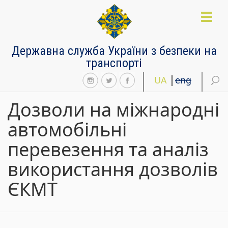
Перейти
до
Toggl
основного
naviga
матеріалу
Державна служба України з безпеки на
транспорті
UA
eng
Дозволи на міжнародні
автомобільні
перевезення та аналіз
використання дозволів
ЄКМТ