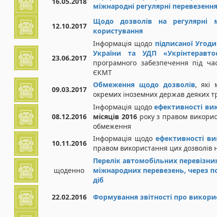
16.05.2018
міжнародні регулярні перевезенн
Щодо дозволів на регулярні м
12.10.2017
користування
Інформація щодо
підписаної Угод
України та УДП «Укрінтеравтос
23.06.2017
програмного забезпечення під ча
ЄКМТ
Обмеження щодо дозволів
, які
09.03.2017
окремих іноземних держав деяких т
Інформація щодо
ефективності ви
08.12.2016
місяців 2016
року з правом викорис
обмеження
Інформація щодо
ефективності ви
10.11.2016
правом використання цих дозволів 
Перелік автомобільних перевізни
щоденно
міжнародних перевезень, через по
діб
22.02.2016
Формування звітності про викори